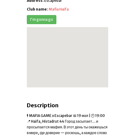
Address:
Escapebar
Club name:
Mafia Haifa
Description
🕴️ MAFIA GAME в Escapebar 📅 19 мая | 🕐 19:00
📍 Haifa, Histadrut 44 Город засыпает… и
просыпается мафия. В этот день ты окажешься
в мире, где доверие — роскошь, а каждое слово