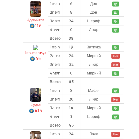
חיפה1
6
Дон
Да
חיפה2
8
Дон
Да
Адский кот
חיפה3
24
Шериф
Да
116
חיפה4
0
Лікар
Да
Всего
38
חיפה1
19
Затичка
Да
katz.marusya
חיפה2
24
Мирний
Нет
65
חיפה3
22
Лікар
Нет
חיפה4
0
Мирний
Да
Всего
65
חיפה1
8
Мафія
Да
חיפה2
20
Лікар
Нет
Судья
חיפה3
14
Мирний
Да
415
חיפה4
3
Шериф
Да
Всего
45
חיפה1
24
Лола
Нет