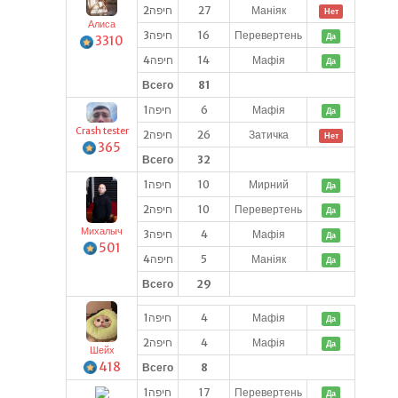
חיפה2
27
Маніяк
Нет
Алиса
חיפה3
16
Перевертень
Да
3310
חיפה4
14
Мафія
Да
Всего
81
חיפה1
6
Мафія
Да
Crash tester
חיפה2
26
Затичка
Нет
365
Всего
32
חיפה1
10
Мирний
Да
חיפה2
10
Перевертень
Да
Михалыч
חיפה3
4
Мафія
Да
501
חיפה4
5
Маніяк
Да
Всего
29
חיפה1
4
Мафія
Да
חיפה2
4
Мафія
Да
Шейх
418
Всего
8
חיפה1
17
Перевертень
Да