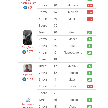
anastasiakatz
חיפה2
20
Мирний
Нет
90
חיפה3
24
Маніяк
Нет
חיפה4
29
Мафія
Нет
Всего
90
חיפה1
20
Лікар
Да
חיפה2
4
Мафія
Да
חיפה3
14
Лола
Да
БлэкДжэк
877
חיפה4
0
Перевертень
Да
Всего
38
חיפה1
12
Мирний
Да
חיפה2
12
Шериф
Да
Пророк
473
חיפה3
4
Мафія
Да
חיפה4
0
Лола
Нет
Всего
28
חיפה1
26
Шериф
Да
Ангелочек
חיפה2
18
Лола
Да