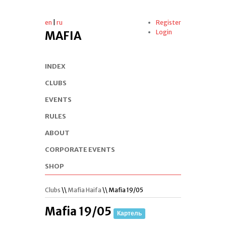
en
|
ru
Register
Login
MAFIA
INDEX
CLUBS
EVENTS
RULES
ABOUT
CORPORATE EVENTS
SHOP
Clubs
\\
Mafia Haifa
\\ Mafia 19/05
Mafia 19/05
Картель