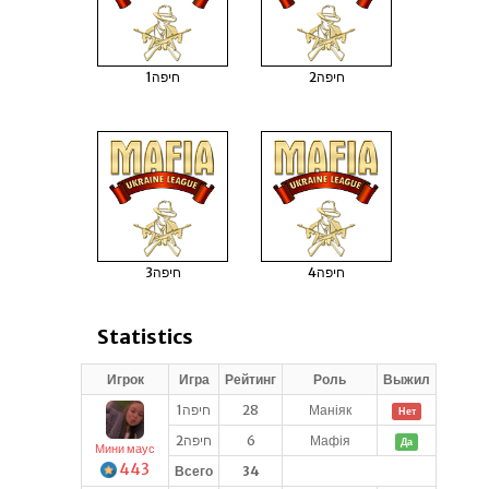
חיפה2
חיפה1
חיפה4
חיפה3
Statistics
Игрок
Игра
Рейтинг
Роль
Выжил
חיפה1
28
Маніяк
Нет
חיפה2
6
Мафія
Да
Мини маус
443
Всего
34