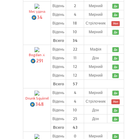
Відень
2
Мирний
Да
Мис удача
Відень
4
Мирний
Да
34
Відень
18
Стрілочник
Нет
Відень
10
Мирний
Да
Всего
34
Відень
22
Мафія
Да
Bogdan ⚔️
Відень
11
Дон
Да
291
Відень
12
Мирний
Да
Відень
12
Мирний
Да
Всего
57
Відень
4
Мирний
Да
Drunk Squirrel
Відень
4
Стрілочник
Нет
348
Відень
10
Дон
Да
Відень
25
Дон
Да
Всего
43
Відень
0
Мирний
Да