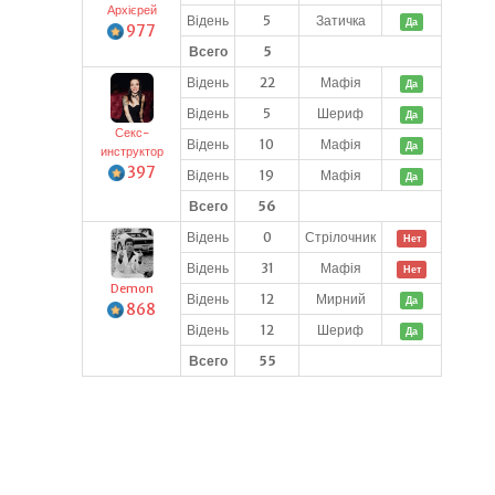
Архієрей
Відень
5
Затичка
Да
977
Всего
5
Відень
22
Мафія
Да
Відень
5
Шериф
Да
Секс-
Відень
10
Мафія
Да
инструктор
397
Відень
19
Мафія
Да
Всего
56
Відень
0
Стрілочник
Нет
Відень
31
Мафія
Нет
Demon
Відень
12
Мирний
Да
868
Відень
12
Шериф
Да
Всего
55