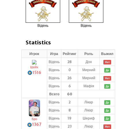
Відень
Відень
Statistics
Игрок
Игра
Рейтинг
Роль
Выжил
Відень
28
Дон
Нет
Шейх
Відень
0
Мирний
Да
1516
Відень
26
Мирний
Нет
Відень
6
Мафія
Да
Всего
60
Відень
2
Лікар
Да
Відень
8
Лікар
Да
Відень
19
Шериф
Да
Бро
1367
Відень
23
Лікар
Нет