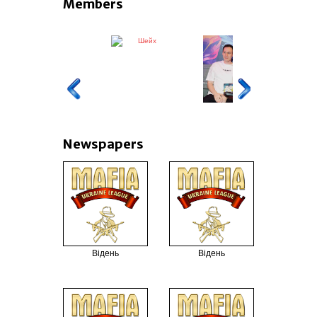
Members
Шейх
Бро
Newspapers
Відень
Відень