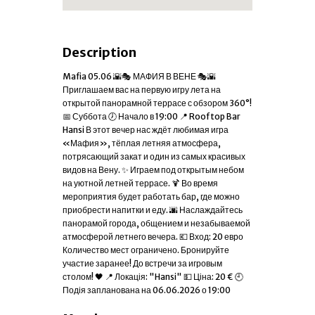
Description
Mafia 05.06 🌇🎭 МАФИЯ В ВЕНЕ 🎭🌇
Приглашаем вас на первую игру лета на
открытой панорамной террасе с обзором 360°!
📅 Суббота 🕖 Начало в 19:00 📍 Rooftop Bar
Hansi В этот вечер нас ждёт любимая игра
«Мафия», тёплая летняя атмосфера,
потрясающий закат и один из самых красивых
видов на Вену. ✨ Играем под открытым небом
на уютной летней террасе. 🍹 Во время
мероприятия будет работать бар, где можно
приобрести напитки и еду. 🌆 Наслаждайтесь
панорамой города, общением и незабываемой
атмосферой летнего вечера. 💶 Вход: 20 евро
Количество мест ограничено. Бронируйте
участие заранее! До встречи за игровым
столом! 🖤 📍 Локація: "Hansi" 💵 Ціна: 20 € 🕘
Подія запланована на 06.06.2026 о 19:00