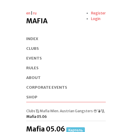
en
|
ru
Register
Login
MAFIA
INDEX
CLUBS
EVENTS
RULES
ABOUT
CORPORATE EVENTS
SHOP
Clubs
\\
Mafia Wien. Austrian Gangsters 😎💣
\\
Mafia 05.06
Mafia 05.06
Картель