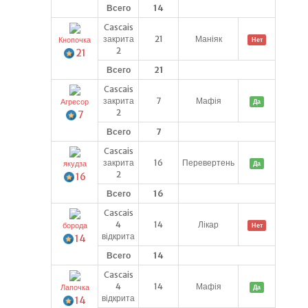
Всего
14
Cascais
закрита
21
Маніяк
Кнопочка
Нет
2
21
Всего
21
Cascais
закрита
7
Мафія
Агресор
Да
2
7
Всего
7
Cascais
закрита
16
Перевертень
якудза
Да
2
16
Всего
16
Cascais
4
14
Лікар
борода
Нет
відкрита
14
Всего
14
Cascais
4
14
Мафія
Лапочка
Да
відкрита
14