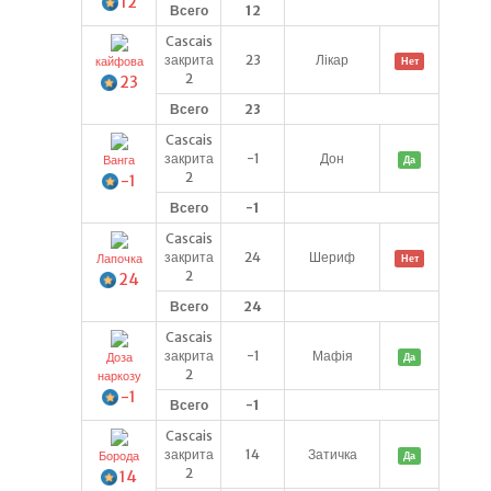
12
Всего
12
Cascais
закрита
23
Лікар
кайфова
Нет
2
23
Всего
23
Cascais
закрита
-1
Дон
Ванга
Да
2
-1
Всего
-1
Cascais
закрита
24
Шериф
Лапочка
Нет
2
24
Всего
24
Cascais
закрита
-1
Мафія
Доза
Да
2
наркозу
-1
Всего
-1
Cascais
закрита
14
Затичка
Борода
Да
2
14