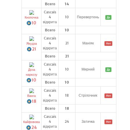
Всего
14
Cascais
4
10
Перевертень
Кнопочка
Да
відкрита
10
Всего
10
Cascais
4
21
Маніяк
Якудза
Нет
відкрита
21
Всего
21
Cascais
4
10
Мирний
Доза
Да
відкрита
наркозу
10
Всего
10
Cascais
4
18
Стрілочник
Ванга
Нет
відкрита
18
Всего
18
Cascais
4
24
Затичка
Кайфовова
Нет
відкрита
24