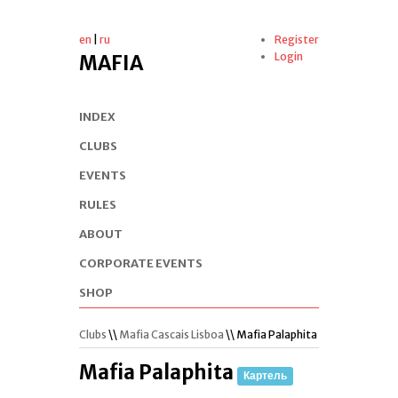
en
|
ru
Register
Login
MAFIA
INDEX
CLUBS
EVENTS
RULES
ABOUT
CORPORATE EVENTS
SHOP
Clubs
\\
Mafia Cascais Lisboa
\\ Mafia Palaphita
Mafia Palaphita
Картель