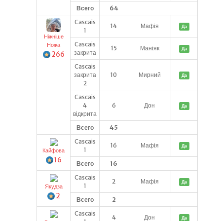
Всего
64
Cascais
14
Мафія
Да
1
Ніжніше
Cascais
Ножа
15
Маніяк
Да
закрита
266
Cascais
закрита
10
Мирний
Да
2
Cascais
4
6
Дон
Да
відкрита
Всего
45
Cascais
16
Мафія
Да
1
Кайфова
16
Всего
16
Cascais
2
Мафія
Да
1
Якудза
2
Всего
2
Cascais
4
Дон
Да