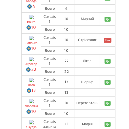
1
Борода
4
Всего
4
Cascais
10
Мирний
Да
1
Ванга
10
Всего
10
Cascais
10
Стрілочник
Нет
1
Лапочка
10
Всего
10
Cascais
22
Лікар
Да
1
Агресор
22
Всего
22
Cascais
13
Шериф
Да
1
Доза
13
Всего
13
Cascais
10
Перевертень
Да
1
Кнопочка
10
Всего
10
Cascais
11
Мафія
Да
закрита
Якудза