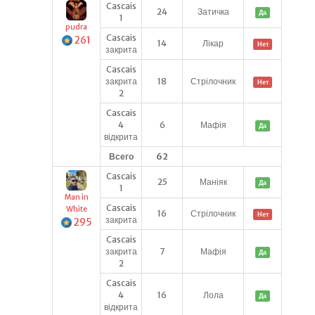
Cascais
24
Затичка
Да
1
pudra
Cascais
261
14
Лікар
Нет
закрита
Cascais
закрита
18
Стрілочник
Нет
2
Cascais
4
6
Мафія
Да
відкрита
Всего
62
Cascais
25
Маніяк
Да
1
Man in
Cascais
White
16
Стрілочник
Нет
закрита
295
Cascais
закрита
7
Мафія
Да
2
Cascais
4
16
Лола
Да
відкрита