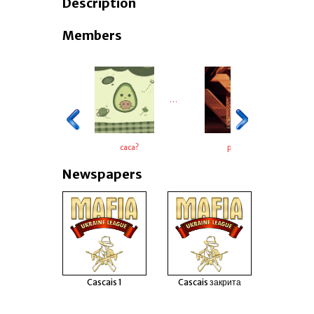
Description
Members
…
caca?
pudra
Newspapers
Cascais 1
Cascais закрита