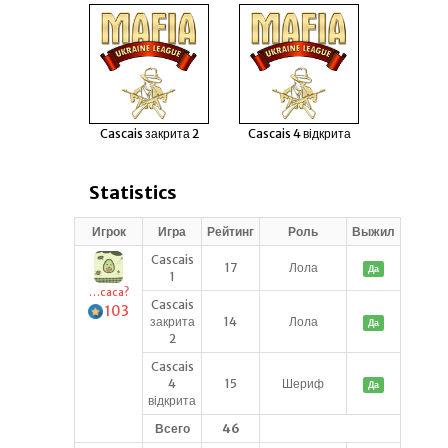
Cascais закрита 2
Cascais 4 відкрита
Statistics
Игрок
Игра
Рейтинг
Роль
Выжил
Cascais
17
Лола
Да
1
…caca?
Cascais
103
закрита
14
Лола
Да
2
Cascais
4
15
Шериф
Да
відкрита
Всего
46