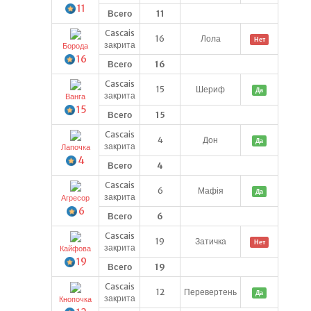
11
Всего
11
Cascais
16
Лола
Нет
закрита
Борода
16
Всего
16
Cascais
15
Шериф
Да
закрита
Ванга
15
Всего
15
Cascais
4
Дон
Да
закрита
Лапочка
4
Всего
4
Cascais
6
Мафія
Да
закрита
Агресор
6
Всего
6
Cascais
19
Затичка
Нет
закрита
Кайфова
19
Всего
19
Cascais
12
Перевертень
Да
закрита
Кнопочка