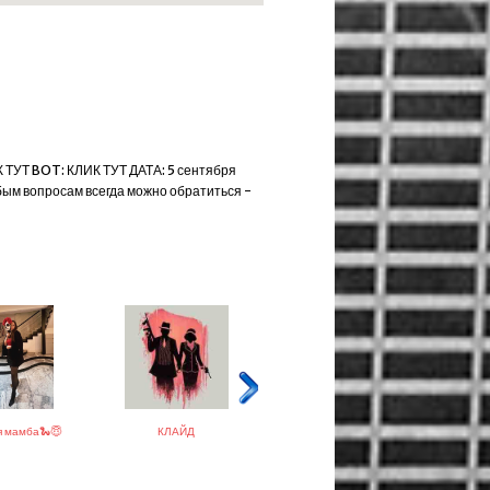
УТ BOT: КЛИК ТУТ ДАТА: 5 сентября
любым вопросам всегда можно обратиться -
Казах
 мамба🐍😇
КЛАЙД
Bum