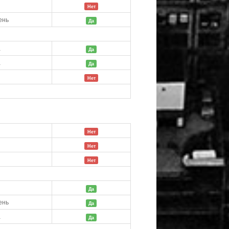
й
Нет
ень
Да
а
Да
а
Да
Нет
Нет
й
Нет
Нет
й
Да
ень
Да
а
Да