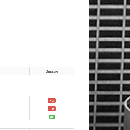
Выжил
Нет
й
Нет
Да