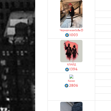
Черная мамба🐍😇
1003
КЛАЙД
1394
Казах
2806