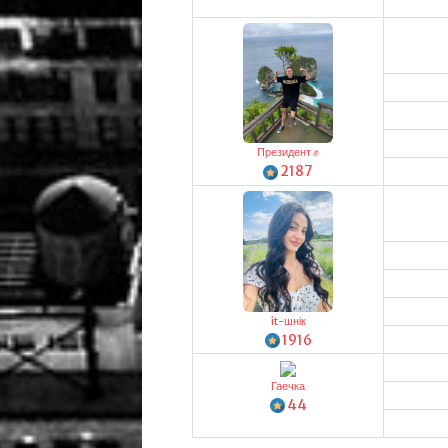
Президент ✊
2187
it-шнік
1916
Гаечка
44