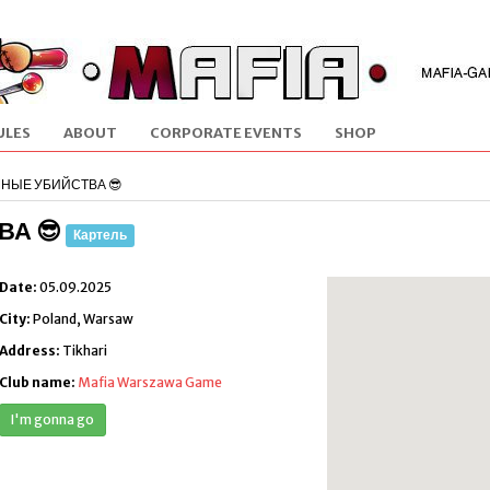
ULES
ABOUT
CORPORATE EVENTS
SHOP
ЧНЫЕ УБИЙСТВА 😎
ВА 😎
Картель
Date:
05.09.2025
City:
Poland, Warsaw
Address:
Tikhari
Club name:
Mafia Warszawa Game