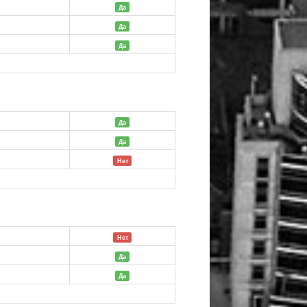
Да
й
Да
Да
Да
й
Да
Нет
й
Нет
Да
й
Да