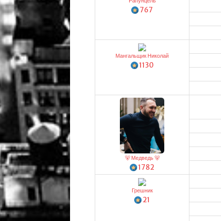
Рапунцель
767
Мангальщик Николай
1130
🐻 Медведь 🐻
1782
Грешник
21