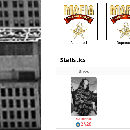
Варшава 1
Варшав
Statistics
Игрок
Дияволиця
2428