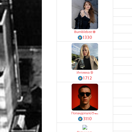
Bumblebee 🐝
1330
Интимка 🔞
1712
Попандопало🍑🏎️
3110