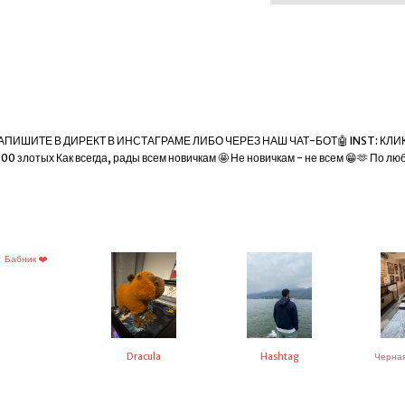
АПИШИТЕ В ДИРЕКТ В ИНСТАГРАМЕ ЛИБО ЧЕРЕЗ НАШ ЧАТ-БОТ🤖 INST: КЛИК Т
 100 злотых Как всегда, рады всем новичкам 🤩 Не новичкам - не всем 😁🫶 По 
Бабник ❤️
Dracula
Hashtag
Черная