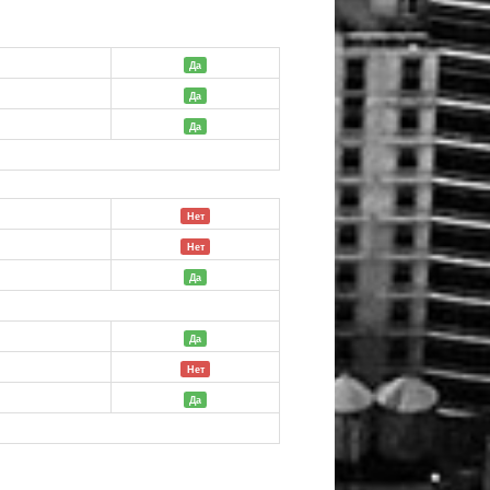
Да
Да
й
Да
Нет
Нет
й
Да
й
Да
Нет
Да