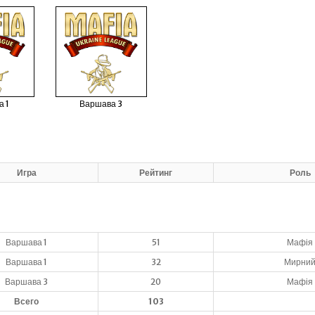
а 1
Варшава 3
Игра
Рейтинг
Роль
Варшава 1
51
Мафія
Варшава 1
32
Мирни
Варшава 3
20
Мафія
Всего
103