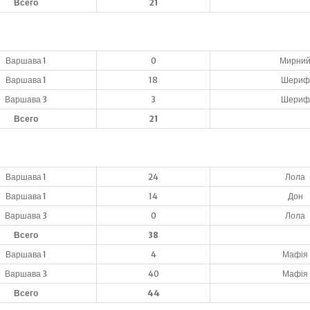
Всего
21
Варшава 1
0
Мирни
Варшава 1
18
Шериф
Варшава 3
3
Шериф
Всего
21
Варшава 1
24
Лола
Варшава 1
14
Дон
Варшава 3
0
Лола
Всего
38
Варшава 1
4
Мафія
Варшава 3
40
Мафія
Всего
44