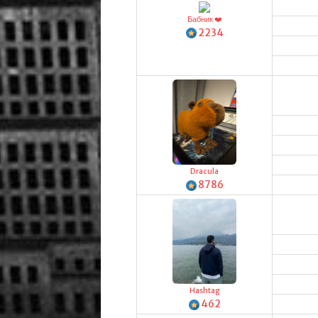
Бабник ❤️
2234
Dracula
8786
Hashtag
462