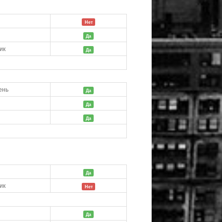
Нет
Да
ик
Да
ень
Да
Да
й
Да
й
Да
ик
Нет
Да