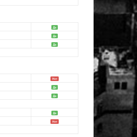
й
Да
Да
Да
Нет
Да
Да
Да
Нет