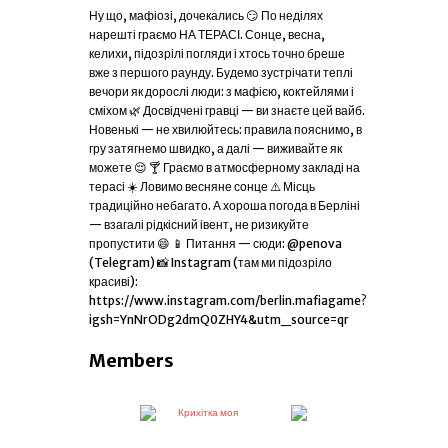
Ну що, мафіозі, дочекались 😏 По неділях
нарешті граємо НА ТЕРАСІ. Сонце, весна,
келихи, підозрілі погляди і хтось точно бреше
вже з першого раунду. Будемо зустрічати теплі
вечори як дорослі люди: з мафією, коктейлями і
сміхом 🌿 Досвідчені гравці — ви знаєте цей вайб.
Новенькі — не хвилюйтесь: правила пояснимо, в
гру затягнемо швидко, а далі — виживайте як
можете 😌 🍸 Граємо в атмосферному закладі на
терасі ☀️ Ловимо весняне сонце ⚠️ Місць
традиційно небагато. А хороша погода в Берліні
— взагалі рідкісний івент, не ризикуйте
пропустити 😄 📱 Питання — сюди: @penova
(Telegram) 📸 Instagram (там ми підозріло
красиві):
https://www.instagram.com/berlin.mafiagame?
igsh=YnNrODg2dmQ0ZHY4&utm_source=qr
Members
Крихітка моя
Пʼяна вишня