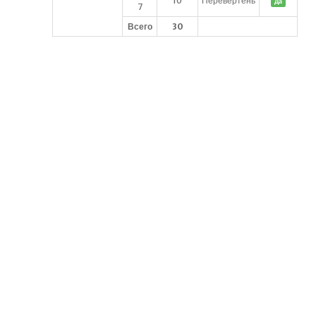
10
Перевертень
Да
7
Всего
30