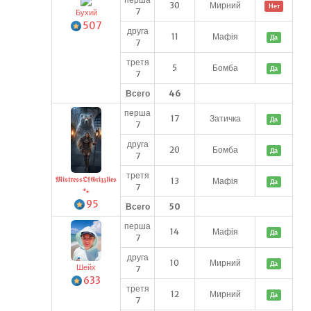
30
Мирний
Нет
7
Бухий
507
друга
11
Мафія
Да
7
третя
5
Бомба
Да
7
Всего
46
перша
17
Затичка
Да
7
друга
20
Бомба
Да
7
третя
𝕸𝖎𝖘𝖙𝖗𝖊𝖘𝖘𝕺𝖋𝕲𝖗𝖎𝖟𝖟𝖑𝖎𝖊𝖘
13
Мафія
Да
7
🐾
95
Всего
50
перша
14
Мафія
Да
7
друга
10
Мирний
Да
Шейх
7
633
третя
12
Мирний
Да
7