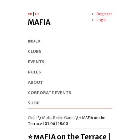
en
|
ru
Register
Login
MAFIA
INDEX
CLUBS
EVENTS
RULES
ABOUT
CORPORATE EVENTS
SHOP
Clubs
\\
Mafia Berlin Game
\\ ⭐️ МАFIA on the
Terrace | 07.06 | 18:00
⭐️ МАFIA on the Terrace |