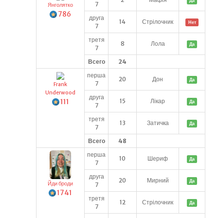
Да
7
Янголятко
786
друга
14
Стрілочник
Нет
7
третя
8
Лола
Да
7
Всего
24
перша
20
Дон
Да
7
Frank
Underwood
друга
111
15
Лікар
Да
7
третя
13
Затичка
Да
7
Всего
48
перша
10
Шериф
Да
7
друга
20
Мирний
Да
Йди броди
7
1741
третя
12
Стрілочник
Да
7