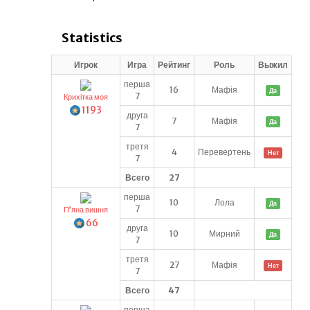
Statistics
Игрок
Игра
Рейтинг
Роль
Выжил
перша
16
Мафія
Да
7
Крихітка моя
1193
друга
7
Мафія
Да
7
третя
4
Перевертень
Нет
7
Всего
27
перша
10
Лола
Да
7
Пʼяна вишня
66
друга
10
Мирний
Да
7
третя
27
Мафія
Нет
7
Всего
47
перша