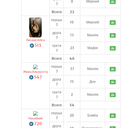
0
Мирний
Да
7
Всего
22
перша
10
Мирний
Да
7
друга
13
Маніяк
Да
7
Лисиця Аліса
513
третя
23
Мафія
Да
7
Всего
46
перша
37
Маніяк
Да
7
Жінка Альтруїста
547
друга
15
Дон
Да
7
третя
2
Маніяк
Да
7
Всего
54
перша
20
Бомба
Да
7
Нахабний
720
друга