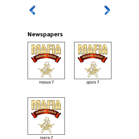
Newspapers
перша 7
друга 7
третя 7