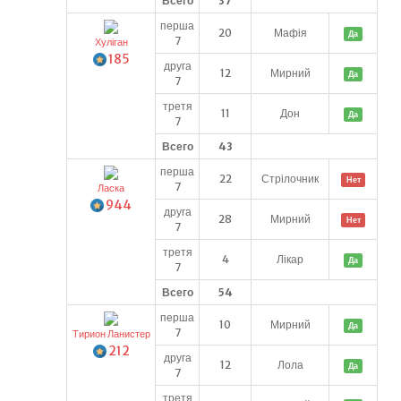
Всего
37
перша
20
Мафія
Да
7
Хуліган
185
друга
12
Мирний
Да
7
третя
11
Дон
Да
7
Всего
43
перша
22
Стрілочник
Нет
7
Ласка
944
друга
28
Мирний
Нет
7
третя
4
Лікар
Да
7
Всего
54
перша
10
Мирний
Да
7
Тирион Ланистер
212
друга
12
Лола
Да
7
третя