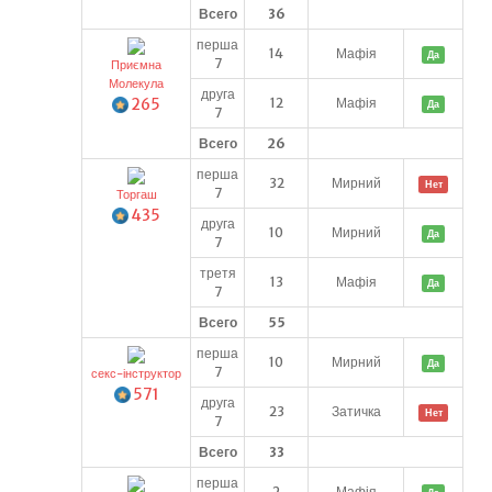
Всего
36
перша
14
Мафія
Да
7
Приємна
Молекула
друга
265
12
Мафія
Да
7
Всего
26
перша
32
Мирний
Нет
7
Торгаш
435
друга
10
Мирний
Да
7
третя
13
Мафія
Да
7
Всего
55
перша
10
Мирний
Да
7
секс-інструктор
571
друга
23
Затичка
Нет
7
Всего
33
перша
2
Мафія