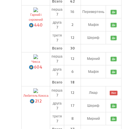
Всего
42
перша
16
Перевертень
Да
7
Гарний і
скромний
друга
440
2
Мафія
Да
7
третя
12
Шериф
Да
7
Всего
30
перша
12
Мирний
Да
7
Чикса
604
друга
6
Мафія
Да
7
Всего
18
перша
12
Лікар
Нет
7
Любитель Кокоса
212
друга
17
Шериф
Да
7
третя
8
Мирний
Да
7