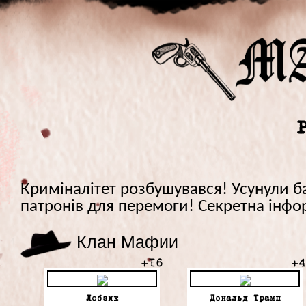
Криміналітет розбушувався! Усунули б
патронів для перемоги! Секретна інформ
Клан Мафии
+16
+4
Лобзик
Дональд Трамп