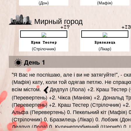
(Дон)
(Мафія)
Мирный город
+17
+13
Краш Тестер
Бразилець
(Стрілочник)
(Лікар)
День 1
"Я Вас не поспішаю, але і ви не затягуйте!", - с
(Мафія) кату, коли той одягав петлю. Не спрацю
всім містом.
Дедпул (Лола) +2. Краш Тестер 
(Перевертень) +2. Чікса (Маніяк) +2. Дональд 
(Перевертень) +2. Краш Тестер (Стрілочник) +2.
Альфа (Перевертень) 0. Пекельний кіт (Мафія) 
(Стрілочник) 0. Бразилець (Лікар) 0. Лобзик (Дон)
Дедпул (Лола) 0. Куленепробивний (Шериф) 0. 