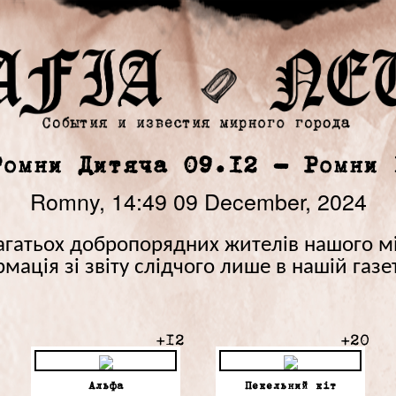
Ромни Дитяча 09.12 - Ромни 
Romny,
14:49
09 December, 2024
агатьох добропорядних жителів нашого міс
ація зі звіту слідчого лише в нашій газет
+12
+20
Альфа
Пекельний кіт