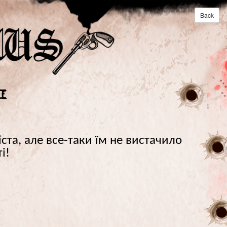
Back
1
та, але все-таки їм не вистачило
і!