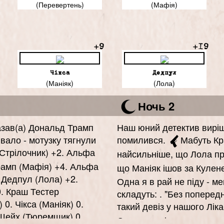
(Перевертень)
(Мафія)
+9
+19
Чікса
Дедпул
(Маніяк)
(Лола)
Ночь 2
казав(а) Дональд Трамп
Наш юний детектив виріши
вало - мотузку тягнули
помилився.
Мабуть Кр
(Стрілочник) +2. Альфа
найсильніше, що Лола пр
Трамп (Мафія) +4. Альфа
що Маніяк ішов за Кулен
 Дедпул (Лола) +2.
Одна я в рай не піду - ме
0. Краш Тестер
складуть: . "Без попередн
 0. Чікса (Маніяк) 0.
такий девіз у нашого Ліка
Шейх (Тюремщик) 0.
Список замінованих гравц