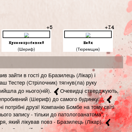
+5
+14
Куленепробивний
Шейх
(Шериф)
(Тюремщик)
в зайти в гості до Бразилець (Лікар) і
аш Тестер (Стрілочник) тягнув(ла) руку
ийшла до нього(ній).
Очевидці стверджують,
епробивний (Шериф) до самого будинку....
ні потрібні друзі! Компанію Бомбе на тому світі
ього запису - тільки до патологоанатома", -
ря, який лікував повз - Бразилець (Лікар).
ів: . Док, твій рейтинг отримав плюс нуль за