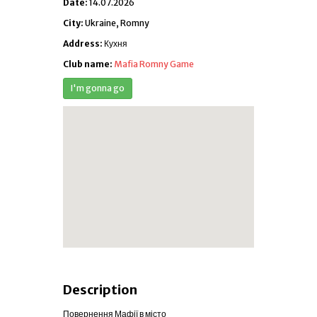
Date:
14.07.2026
City:
Ukraine, Romny
Address:
Кухня
Club name:
Mafia Romny Game
Description
Повернення Мафії в місто