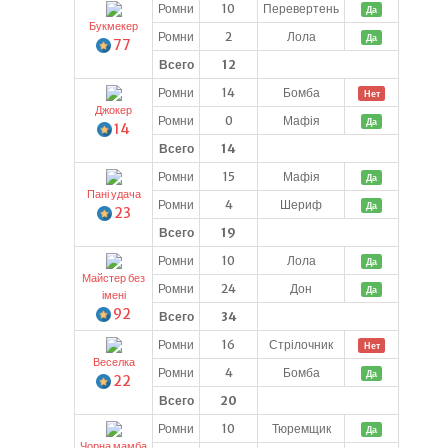
Ромни
10
Перевертень
Да
Букмекер
Ромни
2
Лола
Да
77
Всего
12
Ромни
14
Бомба
Нет
Джокер
Ромни
0
Мафія
Да
14
Всего
14
Ромни
15
Мафія
Да
Пані удача
Ромни
4
Шериф
Да
23
Всего
19
Ромни
10
Лола
Да
Майстер без
Ромни
24
Дон
Да
імені
92
Всего
34
Ромни
16
Стрілочник
Нет
Веселка
Ромни
4
Бомба
Да
22
Всего
20
Ромни
10
Тюремщик
Да
Чорна мамба