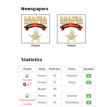
Newspapers
Ромни
Ромни
Statistics
Игрок
Игра
Рейтинг
Роль
Выжил
Ромни
10
Мирний
Да
Рєшала
Ромни
15
Лікар
Да
47
Всего
25
Ромни
10
Шериф
Да
Сексуальний
Ромни
10
Тюремщик
Да
стрілець