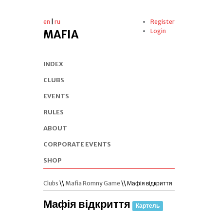
en
|
ru
Register
Login
MAFIA
INDEX
CLUBS
EVENTS
RULES
ABOUT
CORPORATE EVENTS
SHOP
Clubs
\\
Mafia Romny Game
\\ Мафія відкриття
Мафія відкриття
Картель