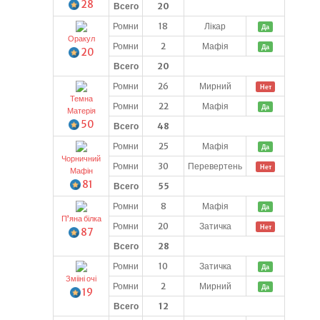
28
Всего
20
Ромни
18
Лікар
Да
Оракул
Ромни
2
Мафія
Да
20
Всего
20
Ромни
26
Мирний
Нет
Темна
Ромни
22
Мафія
Да
Матерія
50
Всего
48
Ромни
25
Мафія
Да
Чорничний
Ромни
30
Перевертень
Нет
Мафін
81
Всего
55
Ромни
8
Мафія
Да
Пʼяна білка
Ромни
20
Затичка
Нет
87
Всего
28
Ромни
10
Затичка
Да
Змііні очі
Ромни
2
Мирний
Да
19
Всего
12