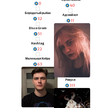
0
40
Бородатый рыбак
Адский кот
32
11
Disco Grom
51
Hashtag
22
Маленькая Кобра
63
Рикуся
311