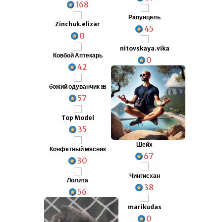
168
Рапунцель
Zinchuk.elizar
45
0
nitovskaya.vika
Ковбой Аптекарь
0
42
божий одуванчик 🎀
57
Top Model
35
Шейх
Конфетный мясник
67
30
Чингисхан
Лолита
38
56
marikudas
0