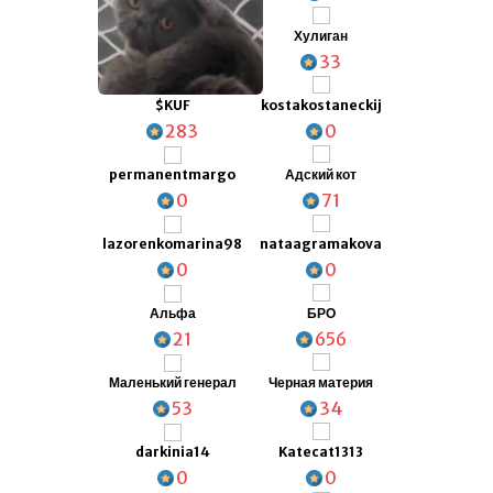
Хулиган
33
kostakostaneckij
$KUF
0
283
Адский кот
permanentmargo
71
0
nataagramakova
lazorenkomarina98
0
0
БРО
Альфа
656
21
Черная материя
Маленький генерал
34
53
Katecat1313
darkinia14
0
0