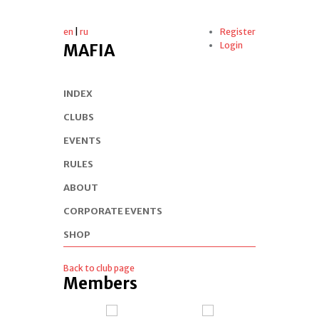
en
|
ru
Register
Login
MAFIA
INDEX
CLUBS
EVENTS
RULES
ABOUT
CORPORATE EVENTS
SHOP
Back to club page
Members