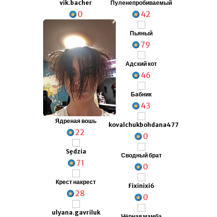
vik.bacher
Пуленепробиваемый
0
42
Пьяный
79
Адский кот
46
Бабник
43
Ядреная вошь
kovalchukbohdana477
22
0
Sędzia
Сводный брат
71
0
Крест накрест
Fixinixi6
28
0
ulyana.gavriluk
Чёрная мамба