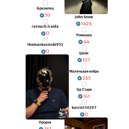
Бразилец
50
John Snow
1426
retouch.iraida
0
Ромашка
44
thomaskosinski953
0
Шейх
107
Маленькая кобра
265
Эд Старк
161
katrin150397
0
Пророк
351