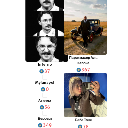
Парикмахер Аль
Капоне
Inferno
367
37
Mylanapol
0
Атилла
56
Берсерк
Баба Тоня
349
78