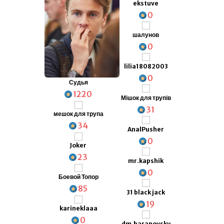
ekstuve
0
шалунов
0
lilia18082003
0
Судья
1220
Мішок для трупів
31
мешок для трупа
34
AnalPusher
0
Joker
23
mr.kapshik
0
Боевой Топор
85
31 black jack
19
karineklaaa
0
dm.baranovsky