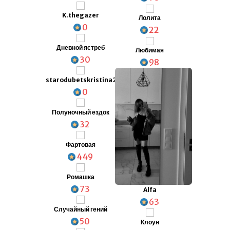
K.thegazer
Лолита
0
22
Дневной ястреб
Любимая
30
98
starodubetskristina2007
0
Полуночный ездок
32
Фартовая
449
Ромашка
73
Alfa
63
Случайный гений
50
Клоун