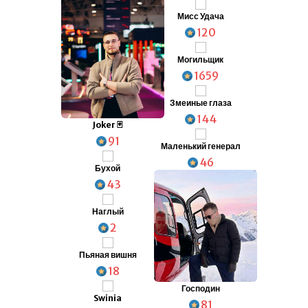
Мисс Удача
120
Могильщик
1659
Змеиные глаза
144
Joker 🃏
91
Маленький генерал
46
Бухой
43
Наглый
2
Пьяная вишня
18
Господин
Swinia
81