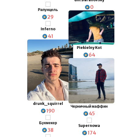
0
Рапунцель
29
Inferno
41
Piekielny Kot
64
drunk_squirrel
Черничный маффин
190
45
Букмекер
Supernowa
38
174