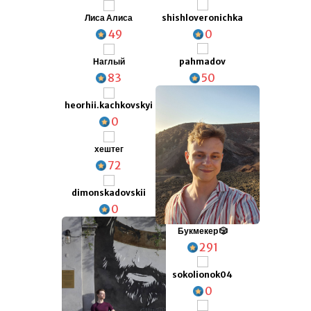
shishloveronichka
Лиса Алиса
0
49
pahmadov
Наглый
50
83
heorhii.kachkovskyi
0
хештег
72
dimonskadovskii
0
Букмекер 🎲
291
sokolionok04
0