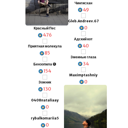
Чингисхан
49
Gleb.Andreev.67
0
Красный Пес
476
Адский кот
40
Приятная молекула
85
Змеиные глаза
34
Бензопила 😅
154
Maximptashniy
0
Зожник
130
0408nataliaay
0
rybalkomariia5
0