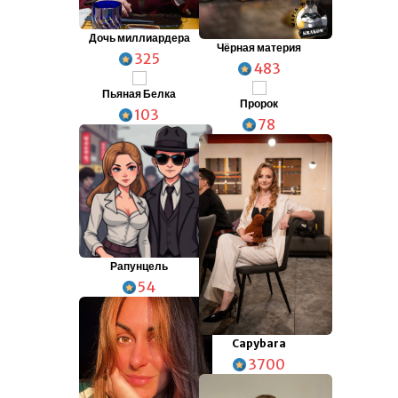
Дочь миллиардера
Чёрная материя
325
483
Пьяная Белка
Пророк
103
78
Рапунцель
54
Capybara
3700