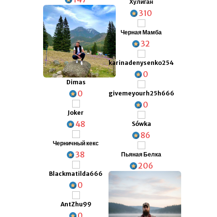
Хулиган
310
Черная Мамба
32
karinadenysenko254
0
Dimas
0
givemeyourh25h666
0
Joker
48
Sówka
86
Черничный кекс
38
Пьяная Белка
206
Blackmatilda666
0
AntZhu99
0