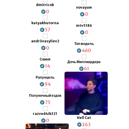
dmitricob
vovayuw
0
0
katyakhutorna
mtv5186
57
0
andriivasyliev2
Топ модель
0
460
Свиня
Дочь Миллиардера
14
61
Рапунцель
94
Полуночный ездок
75
razved4ik321
Hell Cat
0
263