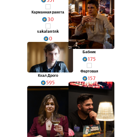
Карманная ракета
30
sakalantnk
0
Бабник
175
Фартовая
Кхал Дрого
157
595