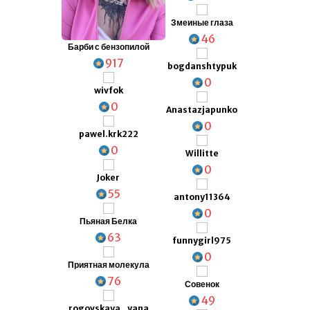
Змеиные глаза
46
Барби с бензопилой
917
bogdanshtypuk
0
wivfok
0
Anastazjapunko
0
pawel.krk222
0
Willitte
0
Joker
55
antony11364
0
Пьяная Белка
63
funnygirl975
0
Приятная молекула
76
Совенок
49
rogovskaya_yana