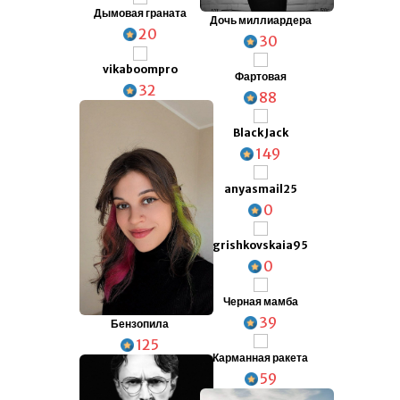
Дымовая граната
Дочь миллиардера
20
30
vikaboompro
Фартовая
32
88
Black Jack
149
anyasmail25
0
grishkovskaia95
0
Черная мамба
39
Бензопила
125
Карманная ракета
59