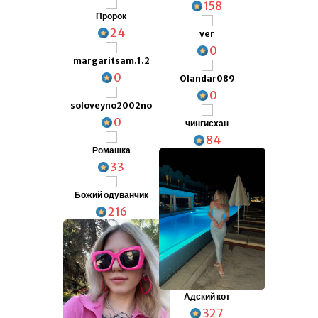
158
Пророк
24
ver
0
margaritsam.1.2
0
Olandar089
0
soloveyno2002no
0
чингисхан
84
Ромашка
33
Божий одуванчик
216
Адский кот
327