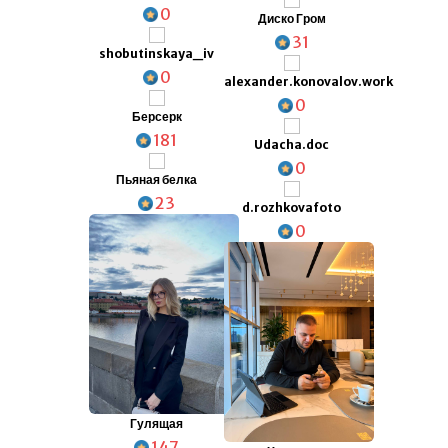
0
Диско Гром
31
shobutinskaya_iv
0
alexander.konovalov.work
0
Берсерк
181
Udacha.doc
0
Пьяная белка
23
d.rozhkovafoto
0
Гулящая
147