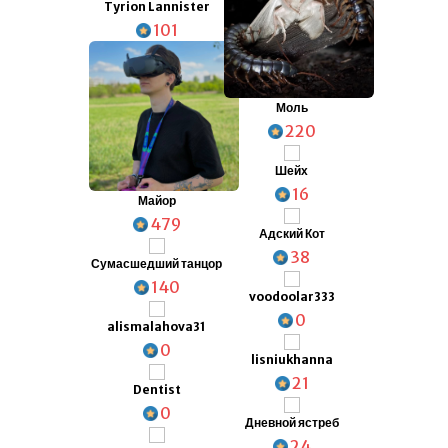
Tyrion Lannister
101
Моль
220
Шейх
16
Майор
479
Адский Кот
38
Сумасшедший танцор
140
voodoolar333
0
alismalahova31
0
lisniukhanna
21
Dentist
0
Дневной ястреб
24