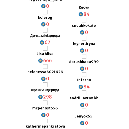
0
Клоун
84
kolerog
0
sneahkokate
0
Дочка міліардера
67
leyner.iryna
0
Lisa Alisa
666
darushkaaa999
0
helenessa6021626
0
Inferno
84
Френк Андервуд
298
andrii.lavrov.kh
0
mcpehost556
0
Jenyok65
0
katherinepankratova