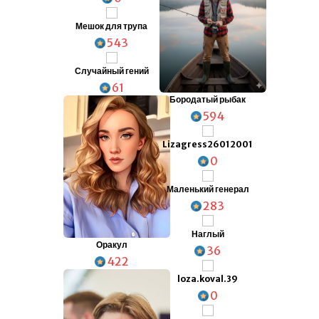
Мешок для трупа
543
Случайный гений
61
Бородатый рыбак
594
Lizagress26012001
0
Маленький генерал
283
Наглый
Оракул
36
422
loza.koval.39
0