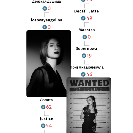
Дерзкая душица
0
Decaf_Latte
49
lozovayangelina
0
Maestro
0
Supernowa
19
Приємна молекула
46
Лолита
62
Justice
54